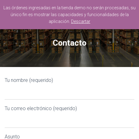
Las órdenes ingresadas en la tienda demo no serán procesadas, su
único fin es mostrar las capacidades y funcionalidades de la
T
aplicación.
Descartar
O
G
G
L
Contacto
E
N
A
V
I
G
Tu nombre (requerido)
A
T
I
O
N
Tu correo electrónico (requerido)
Asunto