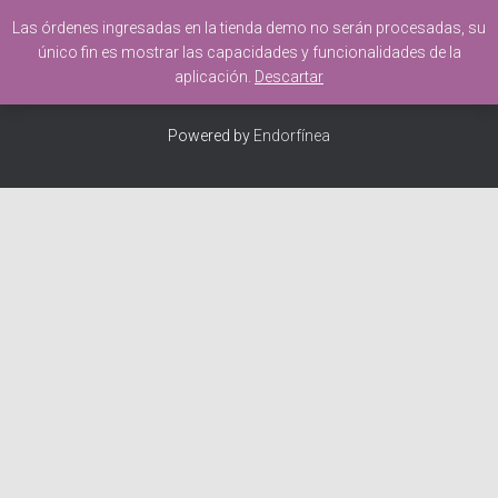
Los registros están deshabilitados.
Las órdenes ingresadas en la tienda demo no serán procesadas, su
único fin es mostrar las capacidades y funcionalidades de la
T
aplicación.
Descartar
O
HOME
BLOG
WIKI
AYUDA
CONTACTO
G
G
Powered by
Endorfínea
L
E
N
A
V
I
G
A
T
I
O
N