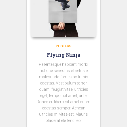
POSTERS
Flying Ninja
Pellentesque habitant morbi
tristique senectus et netus et
malesuada fames ac turpis
egestas. Vestibulum tortor
quam, feugiat vitae, ultricies
eget, tempor sit amet, ante.
Donec eu libero sit amet quam
egestas semper. Aenean
ultricies mi vitae est. Mauris
placerat eleifend leo.