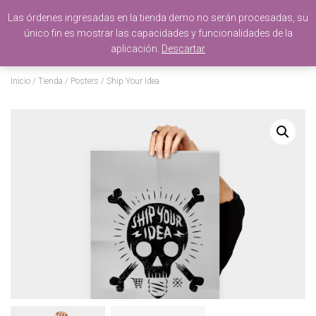
Las órdenes ingresadas en la tienda demo no serán procesadas, su
único fin es mostrar las capacidades y funcionalidades de la
T
aplicación.
Descartar
O
G
G
Inicio
/
Tienda
/
Posters
/ Ship Your Idea
L
E
N
A
V
I
G
A
T
I
O
N