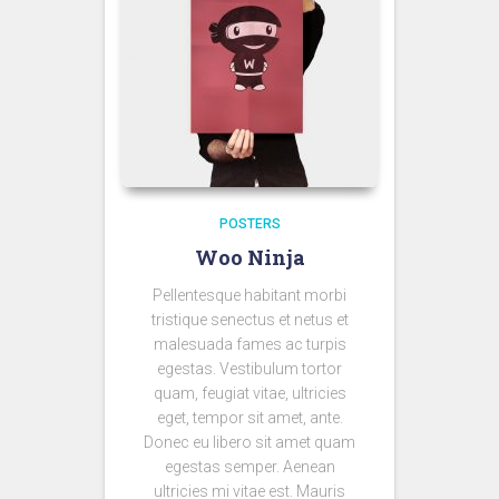
POSTERS
Woo Ninja
Pellentesque habitant morbi
tristique senectus et netus et
malesuada fames ac turpis
egestas. Vestibulum tortor
quam, feugiat vitae, ultricies
eget, tempor sit amet, ante.
Donec eu libero sit amet quam
egestas semper. Aenean
ultricies mi vitae est. Mauris