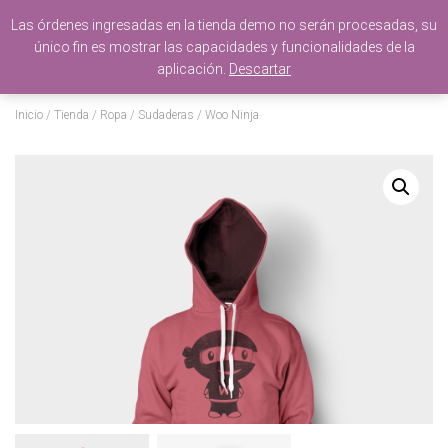
Las órdenes ingresadas en la tienda demo no serán procesadas, su
único fin es mostrar las capacidades y funcionalidades de la
T
aplicación.
Descartar
O
G
G
Inicio
/
Tienda
/
Ropa
/
Sudaderas
/ Woo Ninja
L
E
N
A
V
I
G
A
T
I
O
N