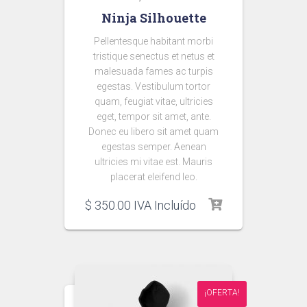
Ninja Silhouette
Pellentesque habitant morbi
tristique senectus et netus et
malesuada fames ac turpis
egestas. Vestibulum tortor
quam, feugiat vitae, ultricies
eget, tempor sit amet, ante.
Donec eu libero sit amet quam
egestas semper. Aenean
ultricies mi vitae est. Mauris
placerat eleifend leo.
$
350.00
IVA Incluído
¡OFERTA!