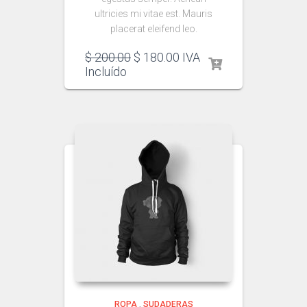
ultricies mi vitae est. Mauris
placerat eleifend leo.
$
200.00
$
180.00
IVA
Incluído
ROPA
,
SUDADERAS