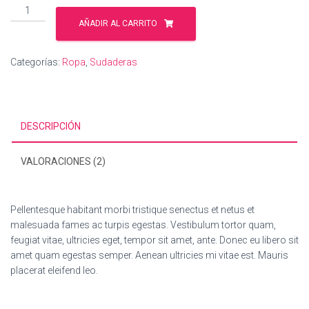
Woo
Ninja
AÑADIR AL CARRITO
cantidad
Categorías:
Ropa
,
Sudaderas
DESCRIPCIÓN
VALORACIONES (2)
Pellentesque habitant morbi tristique senectus et netus et
malesuada fames ac turpis egestas. Vestibulum tortor quam,
feugiat vitae, ultricies eget, tempor sit amet, ante. Donec eu libero sit
amet quam egestas semper. Aenean ultricies mi vitae est. Mauris
placerat eleifend leo.