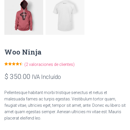
Woo Ninja
(
2
valoraciones de clientes)
Valorado
2
4.50
sobre
$
350.00
IVA Incluído
5 basado
en
puntuacione
s de
clientes
Pellentesque habitant morbi tristique senectus et netus et
malesuada fames ac turpis egestas. Vestibulum tortor quam,
feugiat vitae, ultricies eget, tempor sit amet, ante. Donec eu libero sit
amet quam egestas semper. Aenean ultricies mi vitae est. Mauris
placerat eleifend leo.