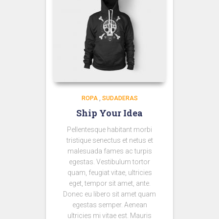
ROPA
,
SUDADERAS
Ship Your Idea
Pellentesque habitant morbi
tristique senectus et netus et
malesuada fames ac turpis
egestas. Vestibulum tortor
quam, feugiat vitae, ultricies
eget, tempor sit amet, ante.
Donec eu libero sit amet quam
egestas semper. Aenean
ultricies mi vitae est. Mauris